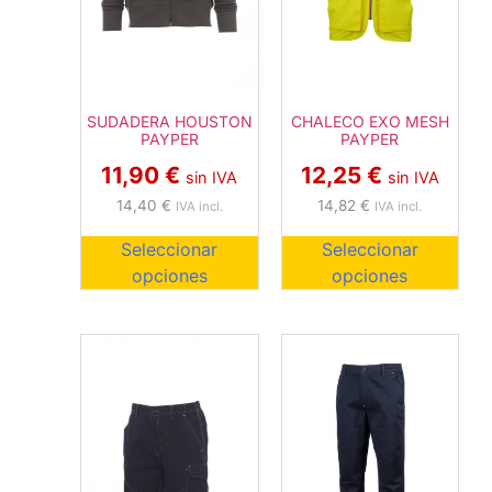
SUDADERA HOUSTON
CHALECO EXO MESH
PAYPER
PAYPER
11,90
€
12,25
€
sin IVA
sin IVA
14,40
€
14,82
€
IVA incl.
IVA incl.
Seleccionar
Seleccionar
opciones
opciones