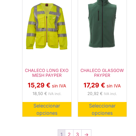
CHALECO LONG EXO
CHALECO GLASGOW
MESH PAYPER
PAYPER
15,29
€
17,29
€
sin IVA
sin IVA
18,50
€
20,92
€
IVA incl.
IVA incl.
Seleccionar
Seleccionar
opciones
opciones
1
2
3
→