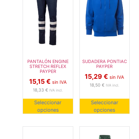
PANTALÓN ENGINE
SUDADERA PONTIAC
STRETCH REFLEX
PAYPER
PAYPER
15,29
€
sin IVA
15,15
€
sin IVA
18,50
€
IVA incl.
18,33
€
IVA incl.
Seleccionar
Seleccionar
opciones
opciones