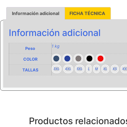
Información adicional
FICHA TÉCNICA
Información adicional
1 kg
Peso
COLOR
3XL
4XL
5XL
L
M
XL
XS
XX
TALLAS
Productos relacionado