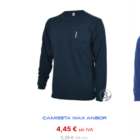
CAMISETA WAX ANBOR
4,45
€
sin IVA
5,38
€
IVA incl.