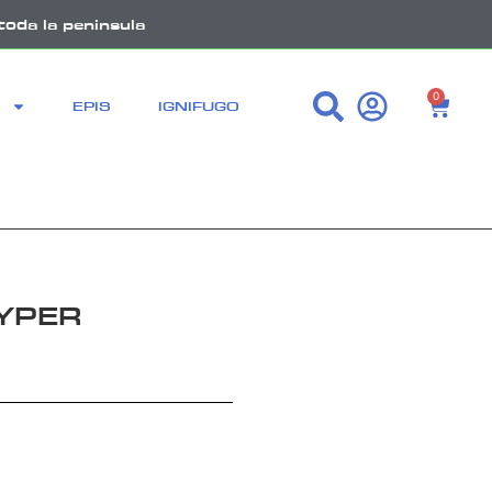
toda la peninsula
0
EPIS
IGNIFUGO
YPER