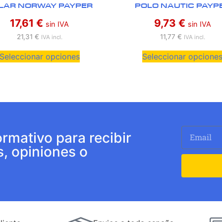
LAR NORWAY PAYPER
POLO NAUTIC PAYP
17,61
€
9,73
€
sin IVA
sin IVA
21,31
€
11,77
€
IVA incl.
IVA incl.
Seleccionar opciones
Seleccionar opcione
ormativo para recibir
s, opiniones o