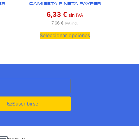
ER
CAMISETA PINETA PAYPER
6,33
€
sin IVA
7,66
€
IVA incl.
s
Seleccionar opciones
Suscribirse