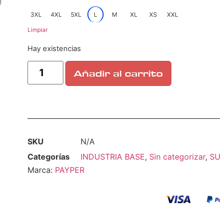
3XL
4XL
5XL
L
M
XL
XS
XXL
Limpiar
Hay existencias
Añadir al carrito
SKU
N/A
Categorías
INDUSTRIA BASE
,
Sin categorizar
,
S
Marca:
PAYPER