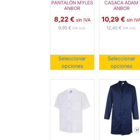
PANTALÓN MYLES
CASACA ADAM
ANBOR
ANBOR
8,22
€
10,29
€
sin IVA
sin IV
9,95
€
12,45
€
IVA incl.
IVA incl.
Seleccionar
Seleccionar
opciones
opciones