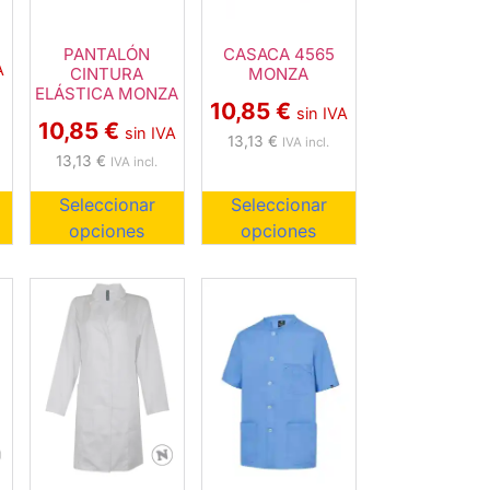
PANTALÓN
CASACA 4565
A
CINTURA
MONZA
ELÁSTICA MONZA
10,85
€
sin IVA
10,85
€
sin IVA
13,13
€
IVA incl.
13,13
€
IVA incl.
Seleccionar
Seleccionar
opciones
opciones