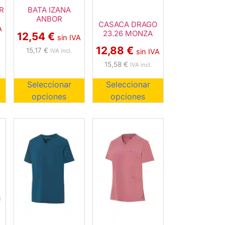
R
BATA IZANA
ANBOR
CASACA DRAGO
A
23.26 MONZA
12,54
€
sin IVA
12,88
€
15,17
€
IVA incl.
sin IVA
15,58
€
IVA incl.
Seleccionar
Seleccionar
opciones
opciones