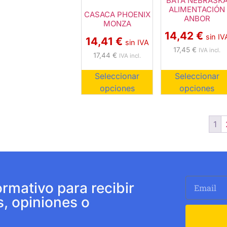
BATA NEBRASK
ALIMENTACIÓN
CASACA PHOENIX
ANBOR
MONZA
14,42
€
sin IV
14,41
€
sin IVA
17,45
€
IVA incl.
17,44
€
IVA incl.
Seleccionar
Seleccionar
opciones
opciones
1
ormativo para recibir
s, opiniones o