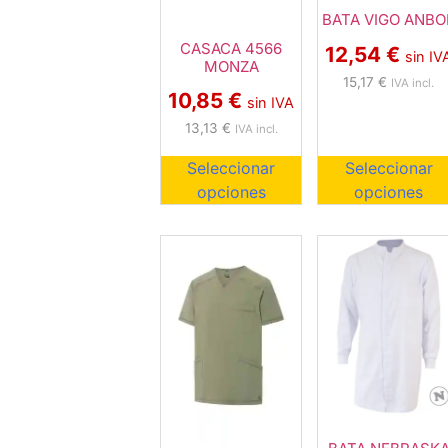
BATA VIGO ANBO
CASACA 4566
12,54
€
sin IV
MONZA
15,17
€
IVA incl.
10,85
€
sin IVA
13,13
€
IVA incl.
Seleccionar
Seleccionar
opciones
opciones