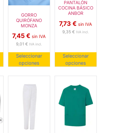
PANTALÓN
COCINA BÁSICO
ANBOR
GORRO
QUIRÓFANO
7,73
€
sin IVA
MONZA
9,35
€
IVA incl.
7,45
€
sin IVA
9,01
€
IVA incl.
Seleccionar
Seleccionar
opciones
opciones