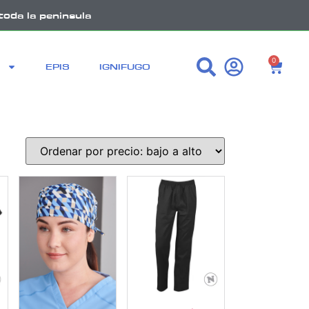
toda la peninsula
0
EPIS
IGNIFUGO