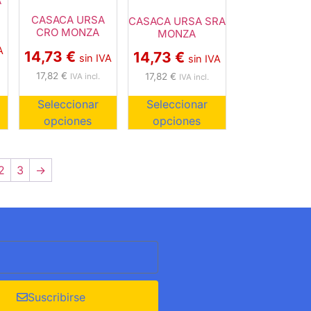
A
CASACA URSA
CASACA URSA SRA
CRO MONZA
MONZA
A
14,73
€
14,73
€
sin IVA
sin IVA
17,82
€
17,82
€
IVA incl.
IVA incl.
Seleccionar
Seleccionar
opciones
opciones
2
3
→
Suscribirse