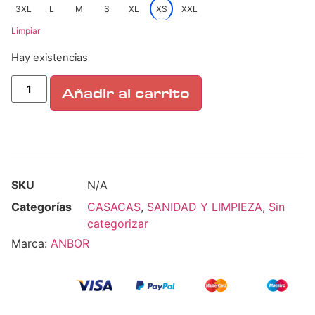
3XL
L
M
S
XL
XS
XXL
Limpiar
Hay existencias
Añadir al carrito
SKU
N/A
Categorías
CASACAS
,
SANIDAD Y LIMPIEZA
,
Sin
categorizar
Marca:
ANBOR