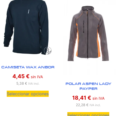
CAMISETA WAX ANBOR
4,45
€
sin IVA
POLAR ASPEN LADY
5,38
€
IVA incl.
PAYPER
Seleccionar opciones
18,41
€
sin IVA
22,28
€
IVA incl.
Seleccionar opciones