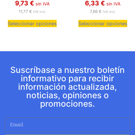
9,73
€
6,33
€
sin IVA
sin IVA
11,77
€
7,66
€
IVA incl.
IVA incl.
Seleccionar opciones
Seleccionar opciones
Suscríbase a nuestro boletín
informativo para recibir
información actualizada,
noticias, opiniones o
promociones.