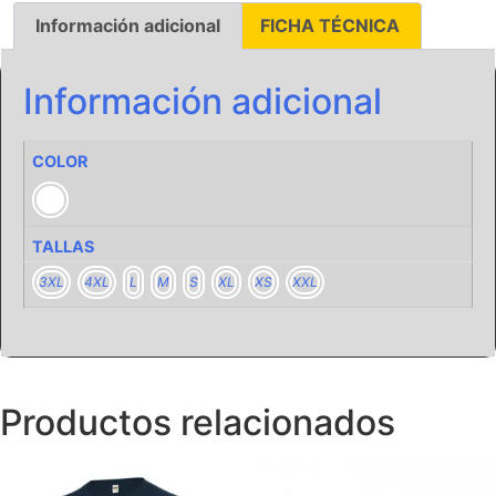
Información adicional
FICHA TÉCNICA
Información adicional
COLOR
TALLAS
3XL
4XL
L
M
S
XL
XS
XXL
Productos relacionados