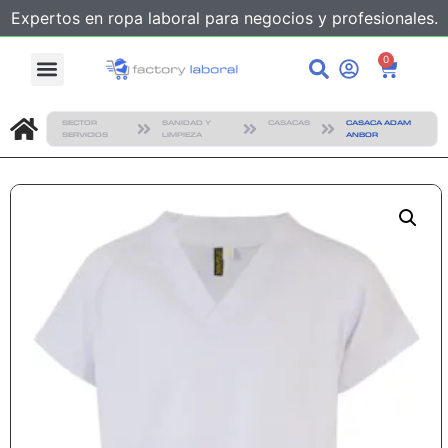
Expertos en ropa laboral para negocios y profesionales.
0
SECTOR
SANIDAD Y
CASACAS
CASACA ADAM
SERVICIOS
LIMPIEZA
ANBOR