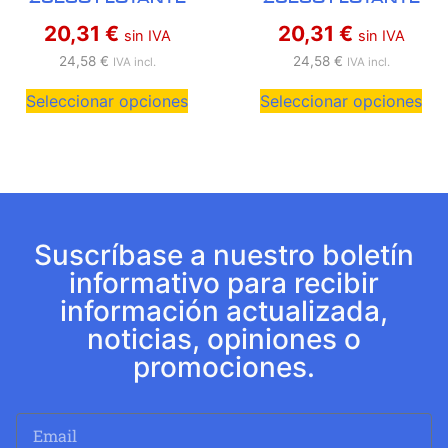
20,31
€
20,31
€
sin IVA
sin IVA
24,58
€
24,58
€
IVA incl.
IVA incl.
Seleccionar opciones
Seleccionar opciones
Suscríbase a nuestro boletín
informativo para recibir
información actualizada,
noticias, opiniones o
promociones.