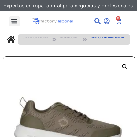
Expertos en ropa laboral para negocios y profesionales.
0
CALZADO LABORAL
OCUPACIONAL
ZAPATO J`HAYBER SR KAKI