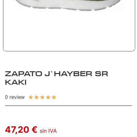
ZAPATO J`HAYBER SR
KAKI
★
★
★
★
★
0 review
47,20 €
sin IVA