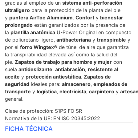
gracias al empleo de un
sistema anti-perforación
ultraligero
para la protección de la planta del pie
y
puntera AirToe Aluminium
.
Confort
y
bienestar
prolongado
están garantizados por la presencia de
la
plantilla anatómica
U-Power Original en compuesto
de poliuretano ligero,
antibacteriana
y
transpirable
y
por el
forro Wingtex®
de túnel de aire que garantiza
la transpirabilidad elevada así como la salud del
pie.
Zapatos de trabajo para hombre y mujer
con
suela
antideslizante
,
antiabrasión
,
resistente al
aceite
y
protección antiestática
.
Zapatos de
seguridad
ideales para:
almacenero
,
empleados de
transporte
y
logística
,
electricista
,
carpintero
y
artesa
general.
Clase de protección:
S1PS FO SR
Normativa de la UE:
EN ISO 20345:2022
FICHA TÉCNICA