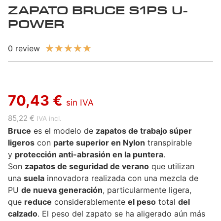
ZAPATO BRUCE S1PS U-
POWER
★
★
★
★
★
0 review
70,43 €
sin IVA
85,22 €
IVA incl.
Bruce
es el modelo de
zapatos de trabajo súper
ligeros
con
parte superior en Nylon
transpirable
y
protección anti-abrasión en la puntera
.
Son
zapatos de seguridad de verano
que utilizan
una
suela
innovadora realizada con una mezcla de
PU
de nueva generación
, particularmente ligera,
que
reduce
considerablemente
el peso
total
del
calzado
. El peso del zapato se ha aligerado aún más