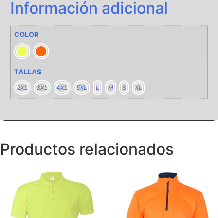
Información adicional
COLOR
TALLAS
2XL
3XL
4XL
5XL
L
M
S
XL
Productos relacionados