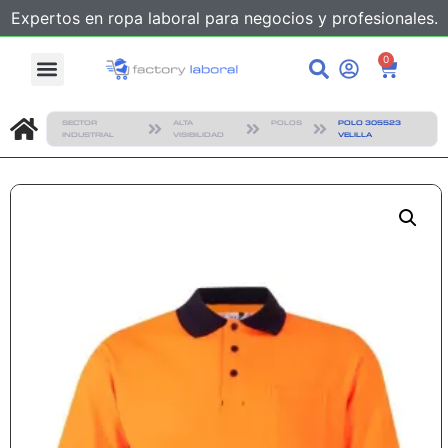
Expertos en ropa laboral para negocios y profesionales.
0
SECTOR
ALTA
POLOS
POLO 305523
INDUSTRIAL
VISIBILIDAD
VELILLA