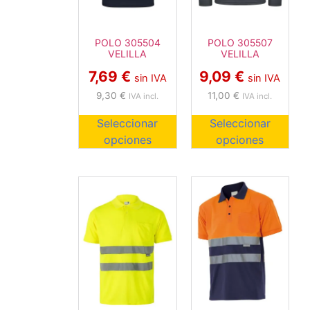
POLO 305504
POLO 305507
VELILLA
VELILLA
7,69
€
9,09
€
sin IVA
sin IVA
9,30
€
11,00
€
IVA incl.
IVA incl.
Seleccionar
Seleccionar
opciones
opciones