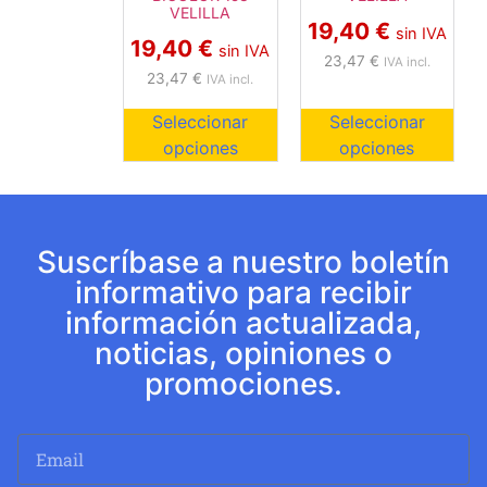
VELILLA
19,40
€
sin IVA
19,40
€
sin IVA
23,47
€
IVA incl.
23,47
€
IVA incl.
Seleccionar
Seleccionar
opciones
opciones
Suscríbase a nuestro boletín
informativo para recibir
información actualizada,
noticias, opiniones o
promociones.