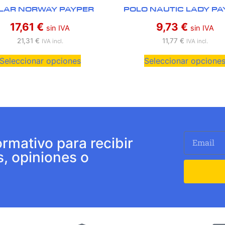
LAR NORWAY PAYPER
POLO NAUTIC LADY PA
17,61
€
9,73
€
sin IVA
sin IVA
21,31
€
11,77
€
IVA incl.
IVA incl.
Seleccionar opciones
Seleccionar opcione
ormativo para recibir
s, opiniones o