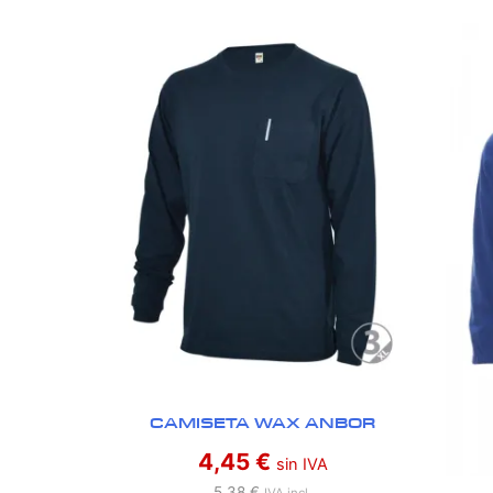
CAMISETA WAX ANBOR
4,45
€
sin IVA
5,38
€
IVA incl.