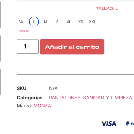
TALLAS: L
3XL
L
M
S
XL
XS
XXL
Limpiar
Añadir al carrito
SKU
N/A
Categorías
PANTALONES
,
SANIDAD Y LIMPIEZA
Marca:
MONZA