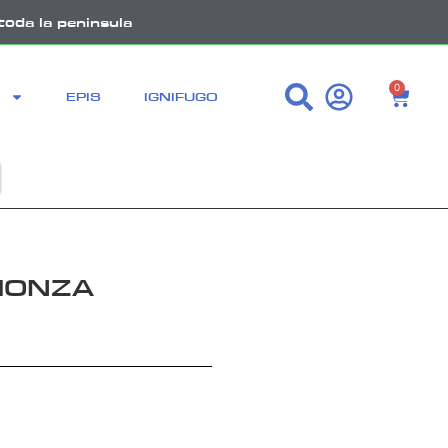
toda la peninsula
0
EPIS
IGNIFUGO
MONZA