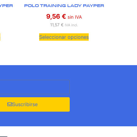
YPER
POLO TRAINING LADY PAYPER
9,56
€
sin IVA
11,57
€
IVA incl.
s
Seleccionar opciones
Suscribirse