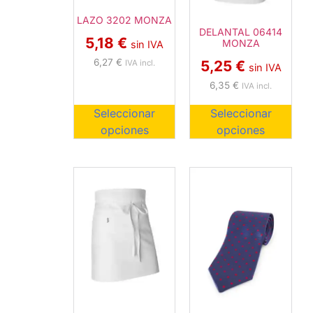
LAZO 3202 MONZA
DELANTAL 06414
5,18
€
MONZA
sin IVA
6,27
€
5,25
€
IVA incl.
sin IVA
6,35
€
IVA incl.
Seleccionar
Seleccionar
opciones
opciones