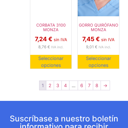
CORBATA 3100
GORRO QUIRÓFANO
MONZA
MONZA
7,24
€
7,45
€
sin IVA
sin IVA
8,76
€
9,01
€
IVA incl.
IVA incl.
Seleccionar
Seleccionar
opciones
opciones
1
2
3
4
…
6
7
8
→
Suscríbase a nuestro boletín
informativo para recibir