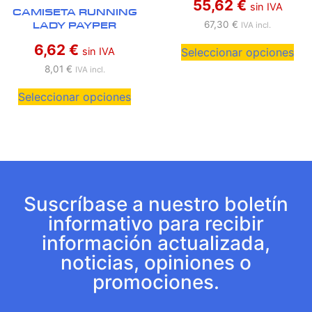
55,62
€
sin IVA
CAMISETA RUNNING
LADY PAYPER
67,30
€
IVA incl.
6,62
€
sin IVA
Seleccionar opciones
8,01
€
IVA incl.
Seleccionar opciones
Suscríbase a nuestro boletín
informativo para recibir
información actualizada,
noticias, opiniones o
promociones.