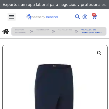
Expertos en ropa laboral para negocios y profesionales.
0
SECTOR
HOSTELERIA
PANTALONES
PANTALÓN DE
SERVICIOS
VESTIR SRA MONZA