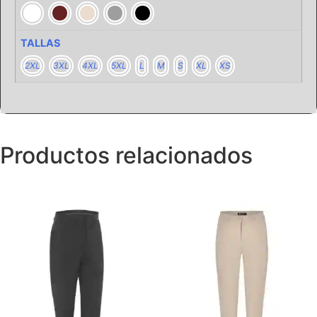
TALLAS
2XL
3XL
4XL
5XL
L
M
S
XL
XS
Productos relacionados