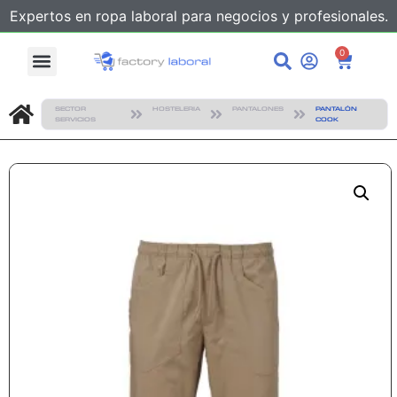
Expertos en ropa laboral para negocios y profesionales.
0
SECTOR
HOSTELERIA
PANTALONES
PANTALÓN
SERVICIOS
COOK