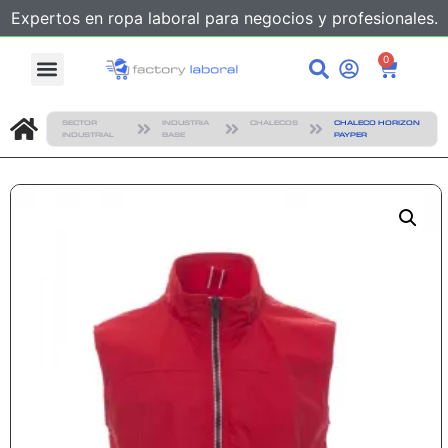
Expertos en ropa laboral para negocios y profesionales.
0
SECTOR
INDUSTRIA
CHALECOS
CHALECO HORIZON
INDUSTRIAL
BASE
PAYPER