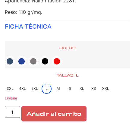
Apariencia: Nailon taslon 228T.
Peso: 110 gr/mq.
FICHA TÉCNICA
COLOR
TALLAS: L
3XL
4XL
5XL
L
M
S
XL
XS
XXL
Limpiar
Añadir al carrito