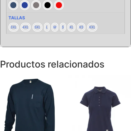
TALLAS
3XL
4XL
5XL
L
M
S
XL
XS
XXL
Productos relacionados