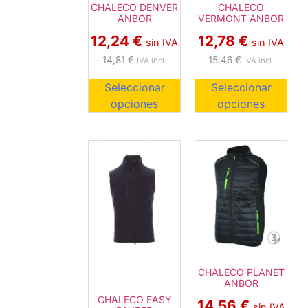
CHALECO DENVER
CHALECO
ANBOR
VERMONT ANBOR
12,24
€
12,78
€
sin IVA
sin IVA
14,81
€
15,46
€
IVA incl.
IVA incl.
Seleccionar
Seleccionar
opciones
opciones
CHALECO PLANET
ANBOR
CHALECO EASY
14,56
€
sin IVA