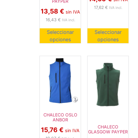
PAYPER
17,62
€
IVA incl.
13,58
€
sin IVA
16,43
€
IVA incl.
Seleccionar
Seleccionar
opciones
opciones
CHALECO OSLO
ANBOR
CHALECO
15,76
€
sin IVA
GLASGOW PAYPER