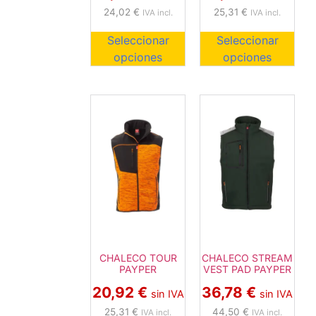
25,31
€
24,02
€
IVA incl.
IVA incl.
Seleccionar
Seleccionar
opciones
opciones
CHALECO TOUR
CHALECO STREAM
PAYPER
VEST PAD PAYPER
20,92
€
36,78
€
sin IVA
sin IVA
25,31
€
44,50
€
IVA incl.
IVA incl.