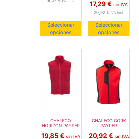
19,07
€
IVA incl.
17,29
€
sin IVA
20,92
€
IVA incl.
Seleccionar
Seleccionar
opciones
opciones
CHALECO CORK
CHALECO
PAYPER
HORIZON PAYPER
20,92
€
19,85
€
sin IVA
sin IVA