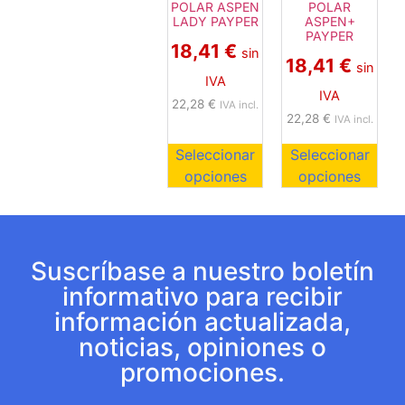
POLAR ASPEN
POLAR
LADY PAYPER
ASPEN+
PAYPER
18,41
€
sin
18,41
€
sin
IVA
IVA
22,28
€
IVA incl.
22,28
€
IVA incl.
Seleccionar
Seleccionar
opciones
opciones
Suscríbase a nuestro boletín
informativo para recibir
información actualizada,
noticias, opiniones o
promociones.