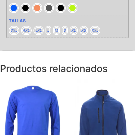
TALLAS
3XL
4XL
5XL
L
M
S
XL
XS
XXL
Productos relacionados