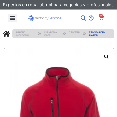
Expertos en ropa laboral para negocios y profesionales.
0
SECTOR
INDUSTRIA
POLARES
POLAR ASPEN+
INDUSTRIAL
BASE
PAYPER