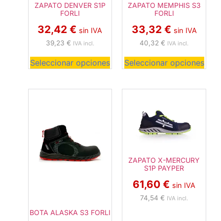
ZAPATO DENVER S1P
ZAPATO MEMPHIS S3
FORLI
FORLI
32,42
€
33,32
€
sin IVA
sin IVA
39,23
€
40,32
€
IVA incl.
IVA incl.
Seleccionar opciones
Seleccionar opciones
ZAPATO X-MERCURY
S1P PAYPER
61,60
€
sin IVA
74,54
€
IVA incl.
BOTA ALASKA S3 FORLI