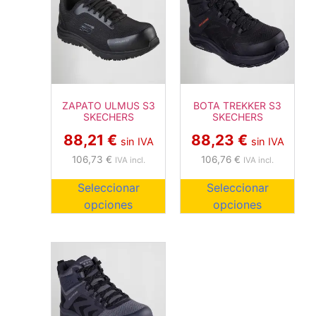
ZAPATO ULMUS S3
BOTA TREKKER S3
SKECHERS
SKECHERS
88,21
€
88,23
€
sin IVA
sin IVA
106,73
€
106,76
€
IVA incl.
IVA incl.
Seleccionar
Seleccionar
opciones
opciones