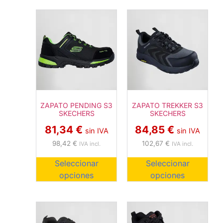
ZAPATO PENDING S3
ZAPATO TREKKER S3
SKECHERS
SKECHERS
81,34
€
84,85
€
sin IVA
sin IVA
98,42
€
102,67
€
IVA incl.
IVA incl.
Seleccionar
Seleccionar
opciones
opciones