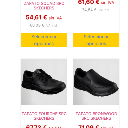
61,60
€
sin IVA
ZAPATO SQUAD SRC
SKECHERS
74,54
€
IVA incl.
54,61
€
sin IVA
66,08
€
IVA incl.
Seleccionar
Seleccionar
opciones
opciones
ZAPATO FOURCHE SRC
ZAPATO BRONWOOD
SKECHERS
SRC SKECHERS
67,73
€
71,09
€