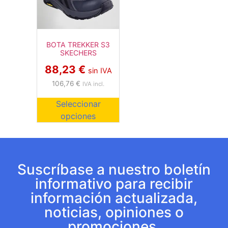
BOTA TREKKER S3
SKECHERS
88,23
€
sin IVA
106,76
€
IVA incl.
Seleccionar
opciones
Suscríbase a nuestro boletín
informativo para recibir
información actualizada,
noticias, opiniones o
promociones.