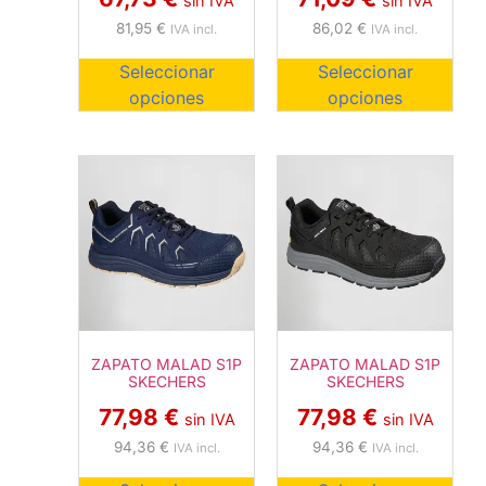
sin IVA
sin IVA
81,95
€
86,02
€
IVA incl.
IVA incl.
Seleccionar
Seleccionar
opciones
opciones
ZAPATO MALAD S1P
ZAPATO MALAD S1P
SKECHERS
SKECHERS
77,98
€
77,98
€
sin IVA
sin IVA
94,36
€
94,36
€
IVA incl.
IVA incl.