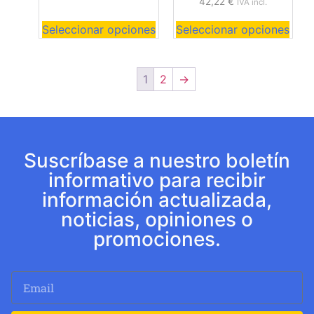
42,22
€
IVA incl.
Seleccionar opciones
Seleccionar opciones
1
2
→
Suscríbase a nuestro boletín
informativo para recibir
información actualizada,
noticias, opiniones o
promociones.