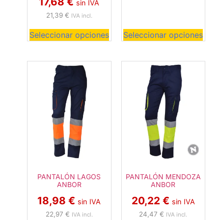
17,68
€
sin IVA
21,39
€
IVA incl.
Seleccionar opciones
Seleccionar opciones
PANTALÓN LAGOS
PANTALÓN MENDOZA
ANBOR
ANBOR
18,98
€
20,22
€
sin IVA
sin IVA
22,97
€
24,47
€
IVA incl.
IVA incl.