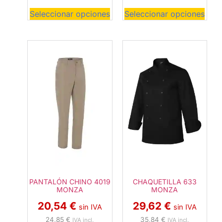
Seleccionar opciones
Seleccionar opciones
CHAQUETILLA 633
PANTALÓN CHINO 4019
MONZA
MONZA
29,62
€
20,54
€
sin IVA
sin IVA
35,84
€
24,85
€
IVA incl.
IVA incl.