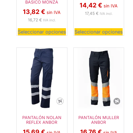
BÁSICO MONZA
14,42
€
sin IVA
13,82
€
sin IVA
17,45
€
IVA incl.
16,72
€
IVA incl.
Seleccionar opciones
Seleccionar opciones
PANTALÓN NOLAN
PANTALÓN MULLER
REFLEX ANBOR
ANBOR
15,69
€
16,76
€
sin IVA
sin IVA