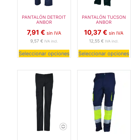
PANTALÓN DETROIT
PANTALÓN TUCSON
ANBOR
ANBOR
7,91
€
10,37
€
sin IVA
sin IVA
9,57
€
12,55
€
IVA incl.
IVA incl.
Seleccionar opciones
Seleccionar opciones