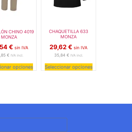
CHAQUETILLA 633
ÓN CHINO 4019
MONZA
MONZA
29,62
€
,54
€
sin IVA
sin IVA
35,84
€
,85
€
IVA incl.
IVA incl.
ionar opciones
Seleccionar opciones