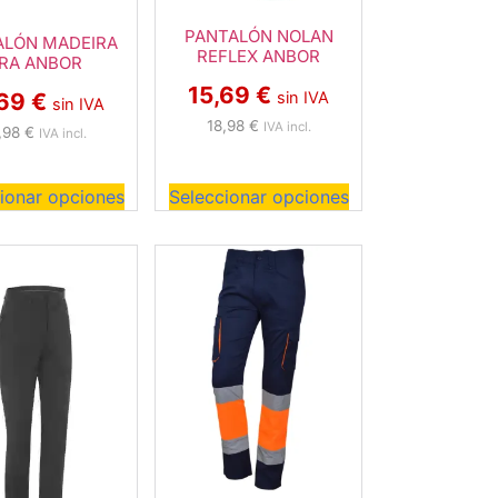
PANTALÓN NOLAN
ALÓN MADEIRA
REFLEX ANBOR
RA ANBOR
15,69
€
sin IVA
,69
€
sin IVA
18,98
€
IVA incl.
,98
€
IVA incl.
ionar opciones
Seleccionar opciones