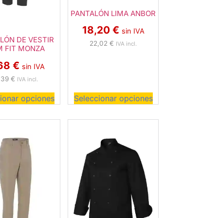
PANTALÓN LIMA ANBOR
18,20
€
sin IVA
LÓN DE VESTIR
22,02
€
IVA incl.
M FIT MONZA
,68
€
sin IVA
,39
€
IVA incl.
ionar opciones
Seleccionar opciones