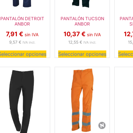
PANTALÓN DETROIT
PANTALÓN TUCSON
PANT
ANBOR
ANBOR
S
7,91
€
10,37
€
12
sin IVA
sin IVA
9,57
€
12,55
€
15
IVA incl.
IVA incl.
Seleccionar opciones
Seleccionar opciones
Selecc