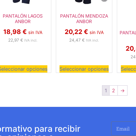
PANTALÓN LAGOS
PANTALÓN MENDOZA
ANBOR
ANBOR
18,98
€
20,22
€
PANTAL
sin IVA
sin IVA
22,97
€
24,47
€
IVA incl.
IVA incl.
20
24
Seleccionar opciones
Seleccionar opciones
Selecc
1
2
→
ormativo para recibir