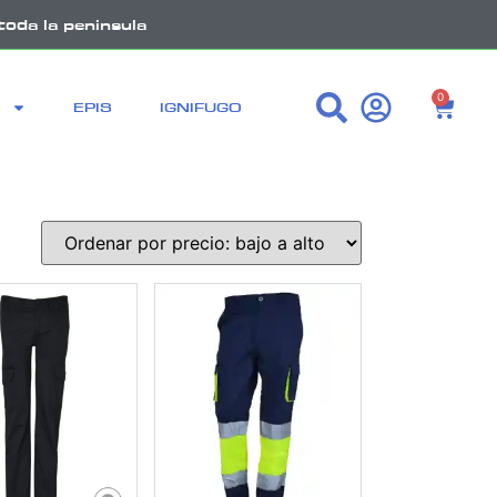
toda la peninsula
0
EPIS
IGNIFUGO