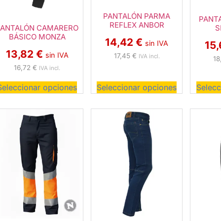
PANTALÓN PARMA
PANT
REFLEX ANBOR
PANTALÓN CAMARERO
S
BÁSICO MONZA
14,42
€
sin IVA
15
13,82
€
sin IVA
17,45
€
IVA incl.
18
16,72
€
IVA incl.
Seleccionar opciones
Seleccionar opciones
Selecc