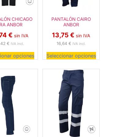
ALÓN CHICAGO
PANTALÓN CAIRO
RA ANBOR
ANBOR
,74
€
13,75
€
sin IVA
sin IVA
,42
€
16,64
€
IVA incl.
IVA incl.
ionar opciones
Seleccionar opciones