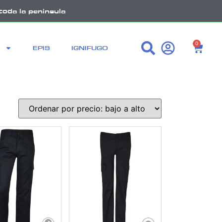
toda la peninsula
0
EPIS
IGNIFUGO