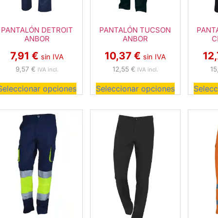
PANTALÓN DETROIT
PANTALÓN TUCSON
PANT
ANBOR
ANBOR
C
7,91
€
10,37
€
12
sin IVA
sin IVA
9,57
€
12,55
€
15
IVA incl.
IVA incl.
Seleccionar opciones
Seleccionar opciones
Selecc