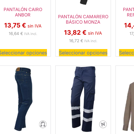
PANTALÓN CAIRO
PAN
ANBOR
RE
PANTALÓN CAMARERO
BÁSICO MONZA
13,75
€
14
sin IVA
13,82
€
sin IVA
16,64
€
17
IVA incl.
16,72
€
IVA incl.
Seleccionar opciones
Seleccionar opciones
Selecc