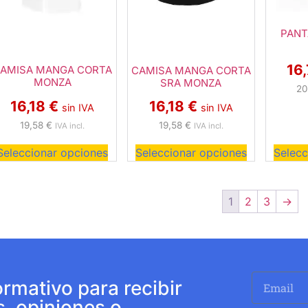
PANT
16
AMISA MANGA CORTA
CAMISA MANGA CORTA
MONZA
SRA MONZA
20
16,18
€
16,18
€
sin IVA
sin IVA
19,58
€
19,58
€
IVA incl.
IVA incl.
Seleccionar opciones
Seleccionar opciones
Selecc
1
2
3
→
ormativo para recibir
s, opiniones o