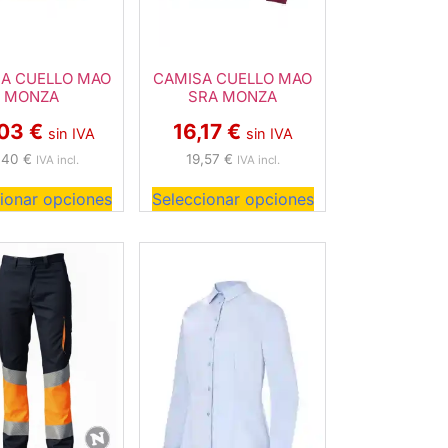
A CUELLO MAO
CAMISA CUELLO MAO
MONZA
SRA MONZA
,03
€
16,17
€
sin IVA
sin IVA
,40
€
19,57
€
IVA incl.
IVA incl.
ionar opciones
Seleccionar opciones