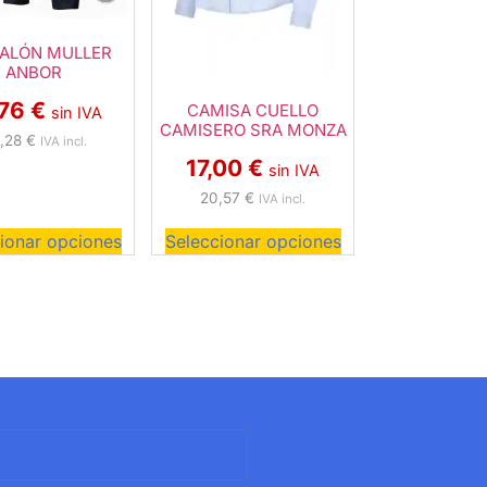
ALÓN MULLER
ANBOR
,76
€
CAMISA CUELLO
sin IVA
CAMISERO SRA MONZA
,28
€
IVA incl.
17,00
€
sin IVA
20,57
€
IVA incl.
ionar opciones
Seleccionar opciones