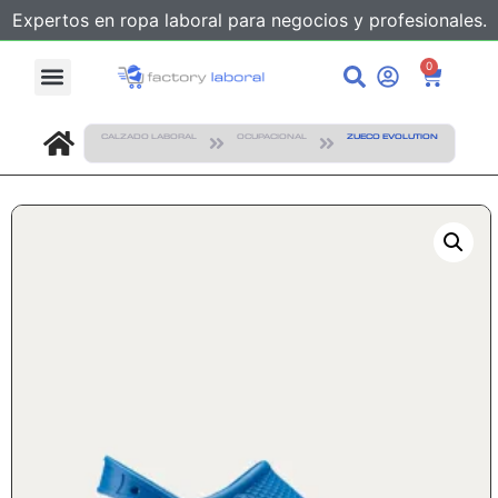
Expertos en ropa laboral para negocios y profesionales.
0
CALZADO LABORAL
OCUPACIONAL
ZUECO EVOLUTION