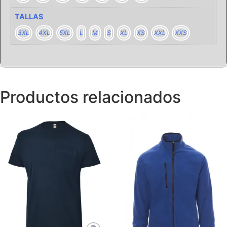
TALLAS
3XL
4XL
5XL
L
M
S
XL
XS
XXL
XXS
Productos relacionados