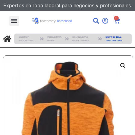
Expertos en ropa laboral para negocios y profesionales.
0
SECTOR
INDUSTRIA
CHAQUETAS
SOFT-SHELL
INDUSTRIAL
BASE
SOFT - SHELL
TRIP PAYPER