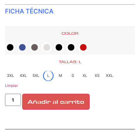
FICHA TÉCNICA
COLOR
TALLAS: L
3XL
4XL
5XL
L
M
S
XL
XS
XXL
Limpiar
Añadir al carrito