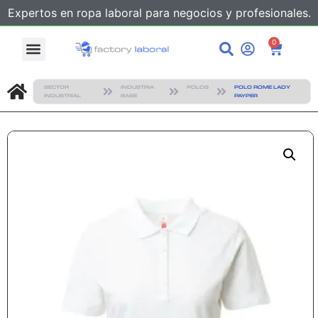
Expertos en ropa laboral para negocios y profesionales.
0
SECTOR
INDUSTRIA
POLOS
POLO ROME LADY
INDUSTRIAL
BASE
PAYPER