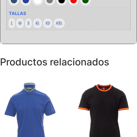
TALLAS
L
M
S
XL
XS
XXL
Productos relacionados