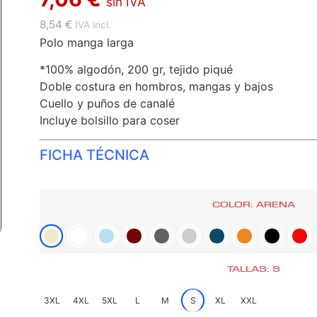
sin IVA
8,54 €
IVA incl.
Polo manga larga
*100% algodón, 200 gr, tejido piqué
Doble costura en hombros, mangas y bajos
Cuello y puños de canalé
Incluye bolsillo para coser
FICHA TÉCNICA
COLOR: ARENA
TALLAS: S
3XL
4XL
5XL
L
M
S
XL
XXL