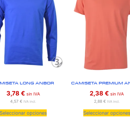
MISETA LONG ANBOR
CAMISETA PREMIUM A
3,78
€
2,38
€
sin IVA
sin IVA
4,57
€
2,88
€
IVA incl.
IVA incl.
Seleccionar opciones
Seleccionar opcione