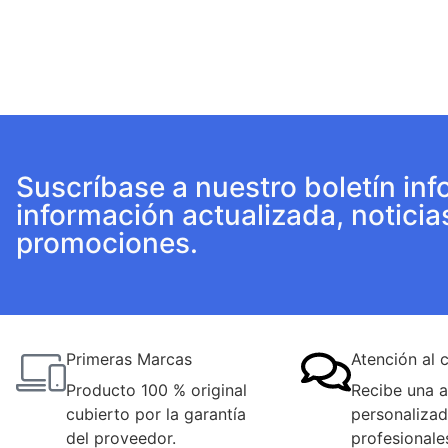
Suscríbase a nuestro boletín inf
información actualizada, noticia
promociones.
Primeras Marcas
Atención al c
Producto 100 % original
Recibe una a
cubierto por la garantía
personalizad
del proveedor.
profesionale