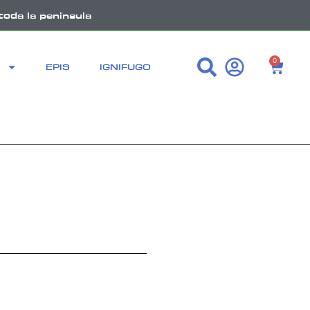
toda la peninsula
0
EPIS
IGNIFUGO