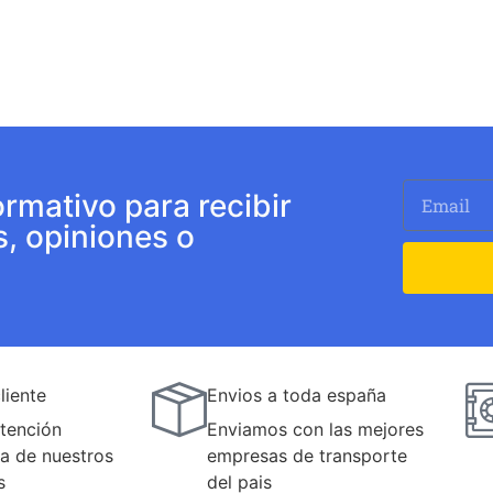
ormativo para recibir
s, opiniones o
liente
Envios a toda españa
tención
Enviamos con las mejores
a de nuestros
empresas de transporte
s
del pais