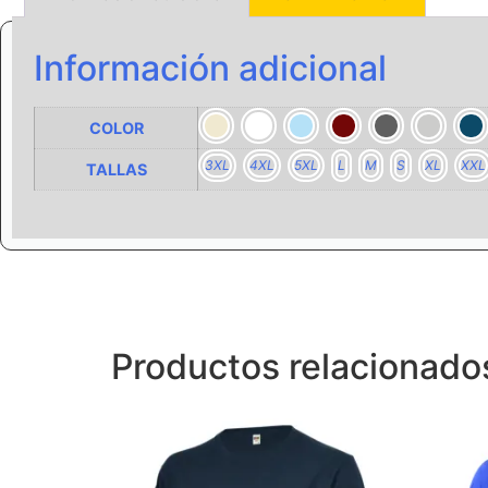
Información adicional
COLOR
3XL
4XL
5XL
L
M
S
XL
XXL
TALLAS
Productos relacionado