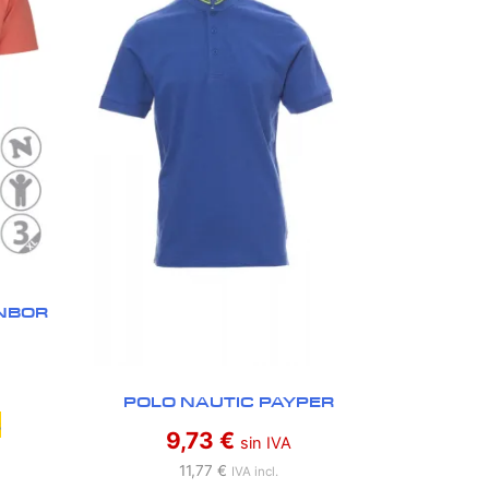
NBOR
POLO NAUTIC PAYPER
s
9,73
€
sin IVA
11,77
€
IVA incl.