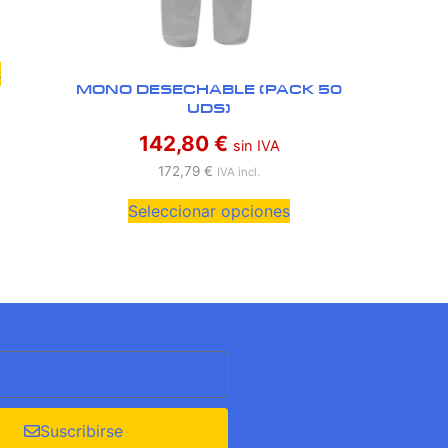
s
MONO DESECHABLE (PACK 50
UDS)
142,80
€
sin IVA
172,79
€
IVA incl.
Seleccionar opciones
Suscribirse