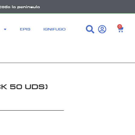
toda la peninsula
0
EPIS
IGNIFUGO
K 50 UDS)