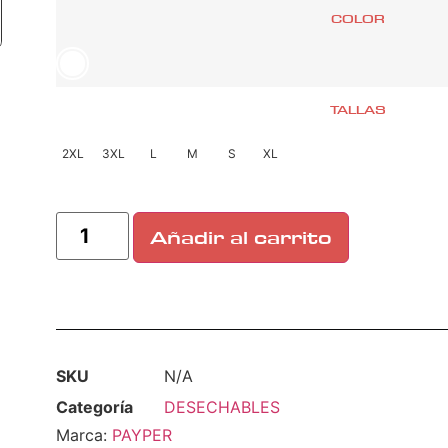
COLOR
TALLAS
2XL
3XL
L
M
S
XL
Añadir al carrito
SKU
N/A
Categoría
DESECHABLES
Marca:
PAYPER