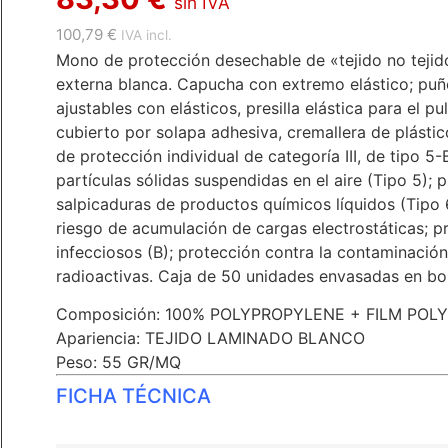
sin IVA
100,79 €
IVA incl.
Mono de protección desechable de «tejido no tejid
externa blanca. Capucha con extremo elástico; puños
ajustables con elásticos, presilla elástica para el pu
cubierto por solapa adhesiva, cremallera de plástic
de protección individual de categoría III, de tipo 5
partículas sólidas suspendidas en el aire (Tipo 5); 
salpicaduras de productos químicos líquidos (Tipo 6
riesgo de acumulación de cargas electrostáticas; p
infecciosos (B); protección contra la contaminación
radioactivas. Caja de 50 unidades envasadas en bol
Composición: 100% POLYPROPYLENE + FILM POL
Apariencia: TEJIDO LAMINADO BLANCO
Peso: 55 GR/MQ
FICHA TÉCNICA