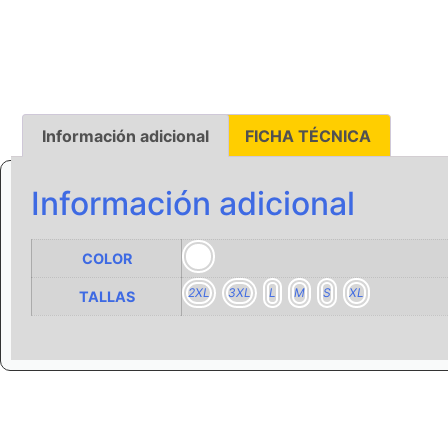
Información adicional
FICHA TÉCNICA
Información adicional
COLOR
2XL
3XL
L
M
S
XL
TALLAS