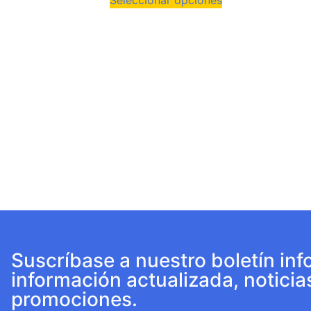
Suscríbase a nuestro boletín inf
información actualizada, noticia
promociones.