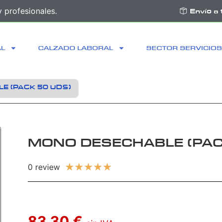
 profesionales.
Envío a 
AL
CALZADO LABORAL
SECTOR SERVICIOS
E (PACK 50 UDS)
MONO DESECHABLE (PAC
★
★
★
★
★
0 review
83,30 €