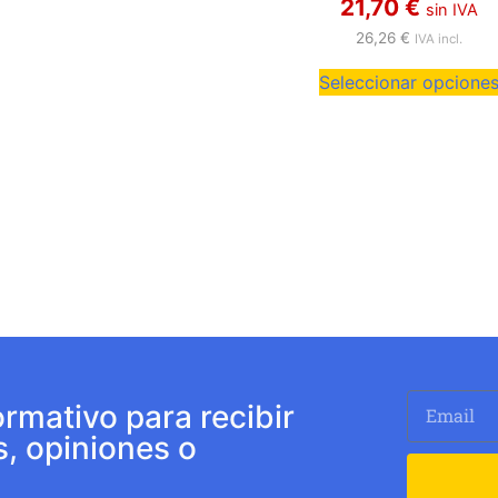
21,70
€
sin IVA
26,26
€
IVA incl.
Seleccionar opcione
ormativo para recibir
s, opiniones o