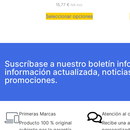
15,77
€
IVA incl.
Seleccionar opciones
Suscríbase a nuestro boletín inf
información actualizada, noticia
promociones.
Primeras Marcas
Atención al c
Producto 100 % original
Recibe una a
cubierto por la garantía
personalizad