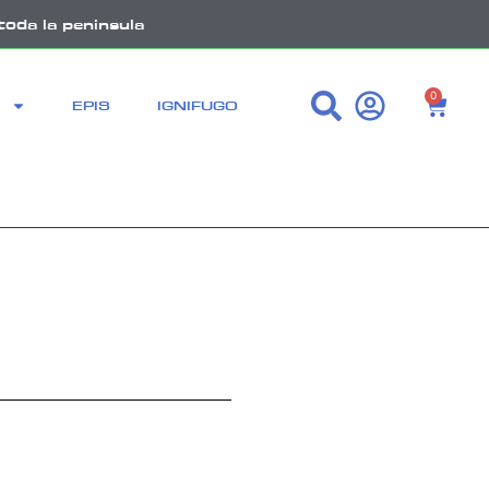
toda la peninsula
0
EPIS
IGNIFUGO