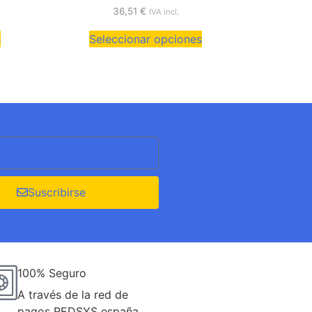
36,51
€
IVA incl.
s
Seleccionar opciones
Suscribirse
100% Seguro
A través de la red de
pagos REDSYS españa