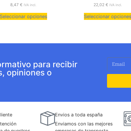
8,47
€
22,02
€
IVA incl.
IVA incl.
Seleccionar opciones
Seleccionar opcione
ormativo para recibir
s, opiniones o
liente
Envios a toda españa
tención
Enviamos con las mejores
a de nuestros
empresas de transporte