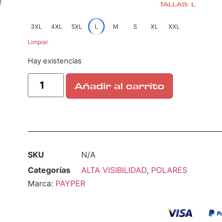
TALLAS: L
3XL
4XL
5XL
L
M
S
XL
XXL
Limpiar
Hay existencias
Añadir al carrito
SKU
N/A
Categorías
ALTA VISIBILIDAD
,
POLARES
Marca:
PAYPER