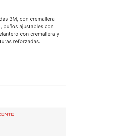
ndas 3M, con cremallera
a, puños ajustables con
delantero con cremallera y
sturas reforzadas.
CENTE