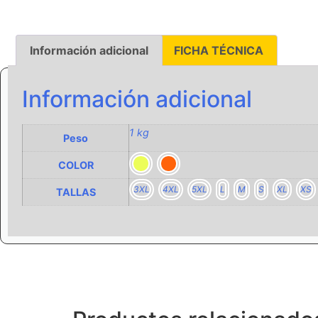
Información adicional
FICHA TÉCNICA
Información adicional
1 kg
Peso
COLOR
3XL
4XL
5XL
L
M
S
XL
XS
TALLAS