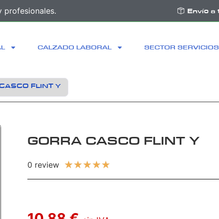
 profesionales.
Envío a 
AL
CALZADO LABORAL
SECTOR SERVICIOS
CASCO FLINT Y
GORRA CASCO FLINT Y
★
★
★
★
★
0 review
10,88 €