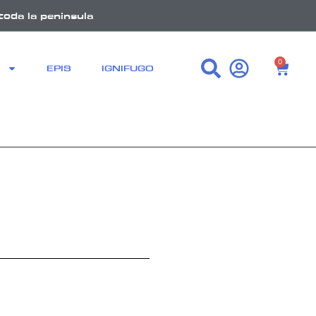
toda la peninsula
0
EPIS
IGNIFUGO