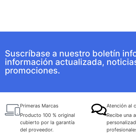
Suscríbase a nuestro boletín inf
información actualizada, noticia
promociones.
Primeras Marcas
Atención al c
Producto 100 % original
Recibe una a
cubierto por la garantía
personalizad
del proveedor.
profesionale