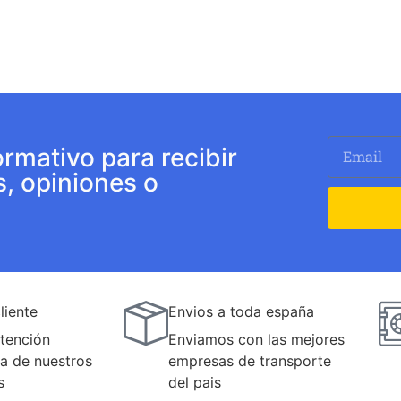
ormativo para recibir
s, opiniones o
liente
Envios a toda españa
tención
Enviamos con las mejores
a de nuestros
empresas de transporte
s
del pais