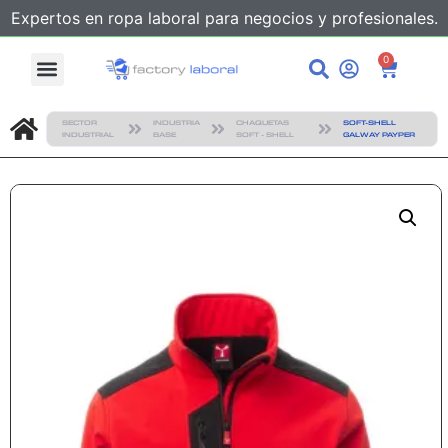
Expertos en ropa laboral para negocios y profesionales.
0
SECTOR
INDUSTRIA
CHAQUETAS
SOFT-SHELL
INDUSTRIAL
BASE
SOFT - SHELL
GALWAY PAYPER