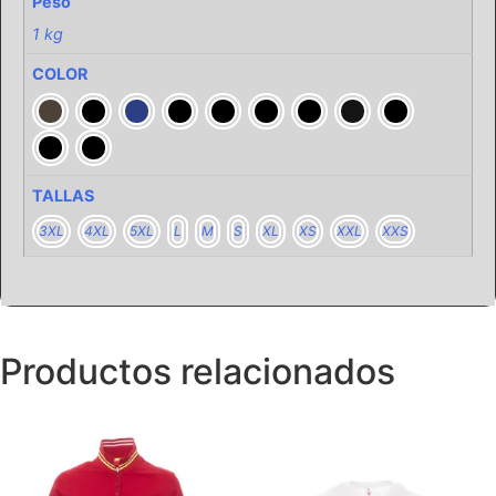
Peso
1 kg
COLOR
TALLAS
3XL
4XL
5XL
L
M
S
XL
XS
XXL
XXS
Productos relacionados