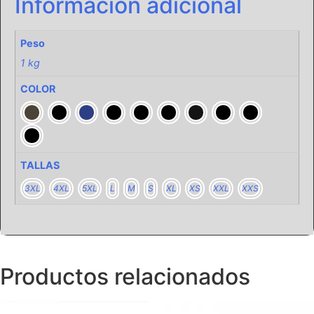
Información adicional
Peso
1 kg
COLOR
TALLAS
3XL
4XL
5XL
L
M
S
XL
XS
XXL
XXS
Productos relacionados