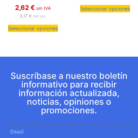
2,62
€
sin IVA
Seleccionar opciones
3,17
€
IVA incl.
Seleccionar opciones
Suscríbase a nuestro boletín
informativo para recibir
información actualizada,
noticias, opiniones o
promociones.