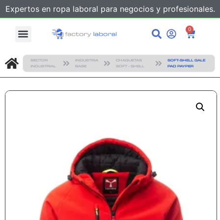
Expertos en ropa laboral para negocios y profesionales.
0
SECTOR
INDUSTRIA
CHAQUETAS
SOFT-SHELL GALE
INDUSTRIAL
BASE
SOFT - SHELL
PAD PAYPER