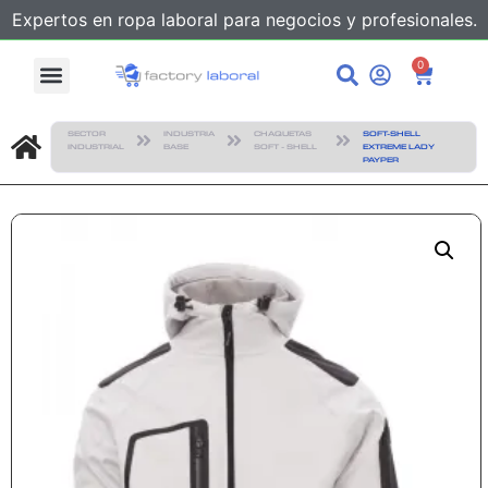
Expertos en ropa laboral para negocios y profesionales.
0
SECTOR
INDUSTRIA
CHAQUETAS
SOFT-SHELL
INDUSTRIAL
BASE
SOFT - SHELL
EXTREME LADY
PAYPER