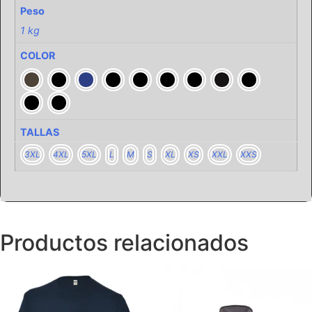
Peso
1 kg
COLOR
TALLAS
3XL
4XL
5XL
L
M
S
XL
XS
XXL
XXS
Productos relacionados