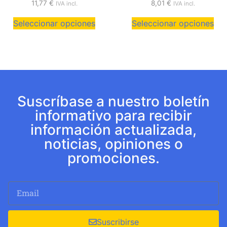
11,77
€
8,01
€
IVA incl.
IVA incl.
Seleccionar opciones
Seleccionar opciones
Suscríbase a nuestro boletín
informativo para recibir
información actualizada,
noticias, opiniones o
promociones.
Suscribirse