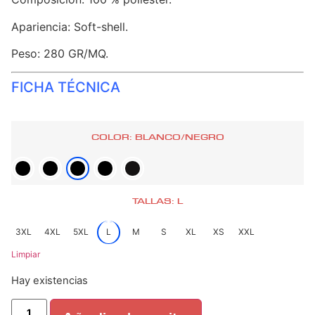
Apariencia: Soft-shell.
Peso: 280 GR/MQ.
FICHA TÉCNICA
COLOR: BLANCO/NEGRO
TALLAS: L
3XL
4XL
5XL
L
M
S
XL
XS
XXL
Limpiar
Hay existencias