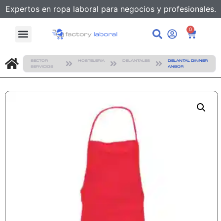
Expertos en ropa laboral para negocios y profesionales.
0
SECTOR
HOSTELERIA
DELANTALES
DELANTAL DINNER
SERVICIOS
ANBOR