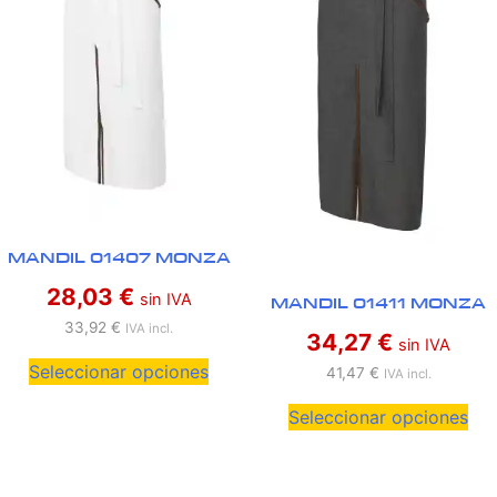
MANDIL 01407 MONZA
28,03
€
sin IVA
MANDIL 01411 MONZA
33,92
€
IVA incl.
34,27
€
sin IVA
Seleccionar opciones
41,47
€
IVA incl.
Seleccionar opciones