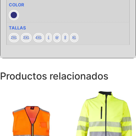
COLOR
TALLAS
2XL
3XL
4XL
L
M
S
XL
Productos relacionados