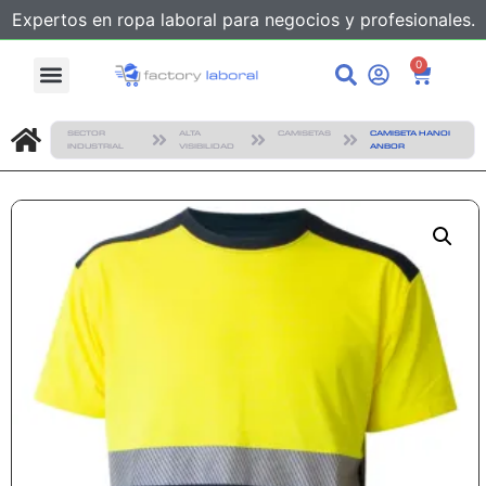
Expertos en ropa laboral para negocios y profesionales.
0
SECTOR
ALTA
CAMISETAS
CAMISETA HANOI
INDUSTRIAL
VISIBILIDAD
ANBOR