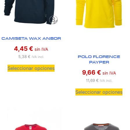
CAMISETA WAX ANBOR
4,45
€
sin IVA
POLO FLORENCE
5,38
€
IVA incl.
PAYPER
Seleccionar opciones
9,66
€
sin IVA
11,69
€
IVA incl.
Seleccionar opciones