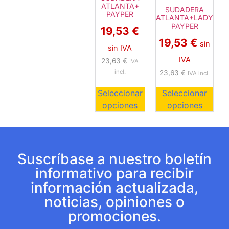
ATLANTA+
SUDADERA
PAYPER
ATLANTA+LADY
PAYPER
19,53
€
19,53
€
sin
sin IVA
IVA
23,63
€
IVA
incl.
23,63
€
IVA incl.
Seleccionar
Seleccionar
opciones
opciones
Suscríbase a nuestro boletín
informativo para recibir
información actualizada,
noticias, opiniones o
promociones.