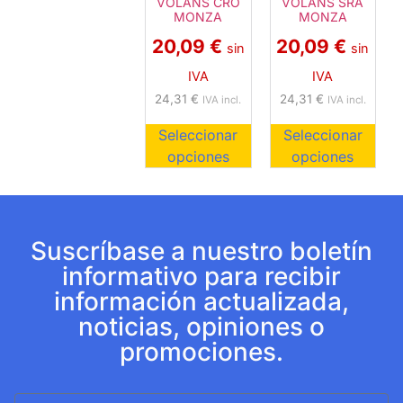
VOLANS CRO
VOLANS SRA
MONZA
MONZA
20,09
€
20,09
€
sin
sin
IVA
IVA
24,31
€
24,31
€
IVA incl.
IVA incl.
Seleccionar
Seleccionar
opciones
opciones
Suscríbase a nuestro boletín
informativo para recibir
información actualizada,
noticias, opiniones o
promociones.