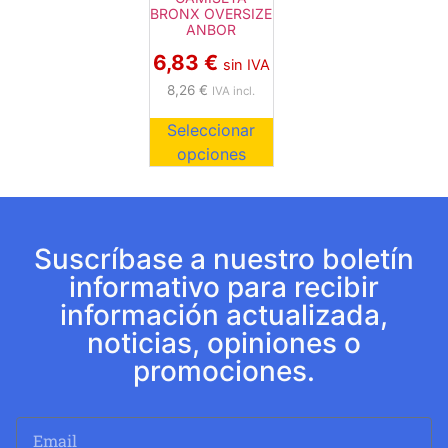
BRONX OVERSIZE
ANBOR
6,83
€
sin IVA
8,26
€
IVA incl.
Seleccionar
opciones
Suscríbase a nuestro boletín
informativo para recibir
información actualizada,
noticias, opiniones o
promociones.