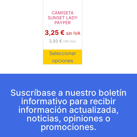
CAMISETA
SUNSET LADY
PAYPER
3,25
€
sin IVA
3,93
€
IVA incl.
Seleccionar
opciones
Suscríbase a nuestro boletín
informativo para recibir
información actualizada,
noticias, opiniones o
promociones.