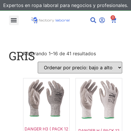
Expertos en ropa laboral para negocios y profesionales.
0
GRIS
Mostrando 1–16 de 41 resultados
DANGER H3 ( PACK 12
DANGER H ( PACK 12