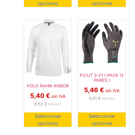
opciones
opciones
P/CUT 3-21 ( PACK 12
PARES )
POLO RAHM ANBOR
5,46
€
sin IVA
5,40
€
sin IVA
6,61
€
IVA incl.
6,53
€
IVA incl.
Seleccionar
Seleccionar
opciones
opciones