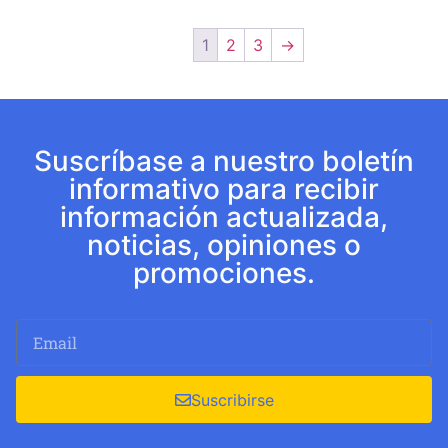
1
2
3
→
Suscríbase a nuestro boletín
informativo para recibir
información actualizada,
noticias, opiniones o
promociones.
Suscribirse