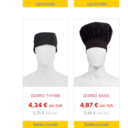
opciones
opciones
GORRO THYME
GORRO BASIL
4,34
€
4,87
€
sin IVA
sin IVA
5,25
€
5,89
€
IVA incl.
IVA incl.
Seleccionar
Seleccionar