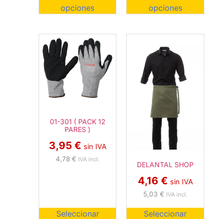
opciones
opciones
01-301 ( PACK 12
PARES )
3,95
€
sin IVA
4,78
€
IVA incl.
DELANTAL SHOP
4,16
€
sin IVA
5,03
€
IVA incl.
Seleccionar
Seleccionar