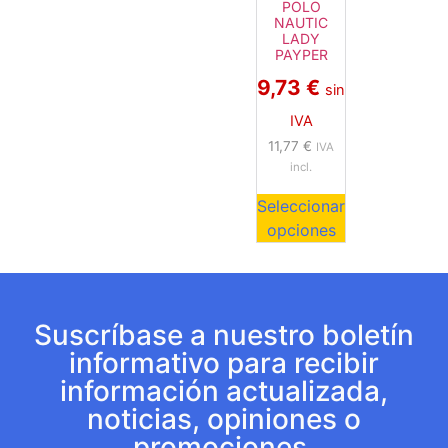
POLO
NAUTIC
LADY
PAYPER
9,73
€
sin
IVA
11,77
€
IVA
incl.
Seleccionar
opciones
Suscríbase a nuestro boletín
informativo para recibir
información actualizada,
noticias, opiniones o
promociones.