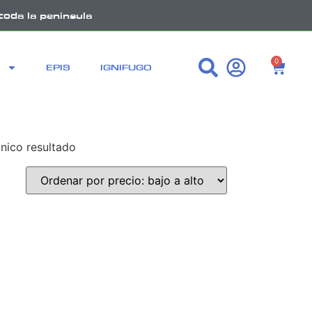
toda la peninsula
0
EPIS
IGNIFUGO
nico resultado