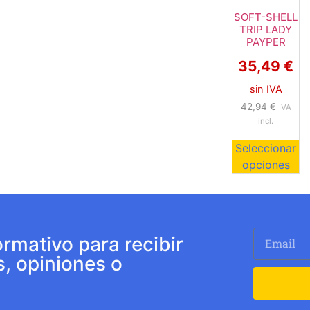
SOFT-SHELL
TRIP LADY
PAYPER
35,49
€
sin IVA
42,94
€
IVA
incl.
Seleccionar
opciones
ormativo para recibir
s, opiniones o