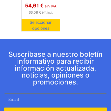
54,61
€
sin IVA
66,08
€
IVA incl.
Seleccionar
opciones
Suscríbase a nuestro boletín
informativo para recibir
información actualizada,
noticias, opiniones o
promociones.