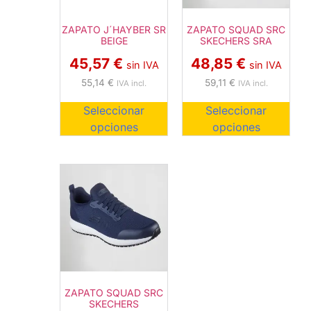
ZAPATO J´HAYBER SR
ZAPATO SQUAD SRC
BEIGE
SKECHERS SRA
45,57
€
48,85
€
sin IVA
sin IVA
55,14
€
59,11
€
IVA incl.
IVA incl.
Seleccionar
Seleccionar
opciones
opciones
ZAPATO SQUAD SRC
SKECHERS