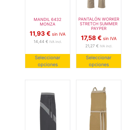
PANTALÓN WORKER
MANDIL 6432
STRETCH SUMMER
MONZA
PAYPER
11,93
€
sin IVA
17,58
€
sin IVA
14,44
€
IVA incl.
21,27
€
IVA incl.
Seleccionar
Seleccionar
opciones
opciones