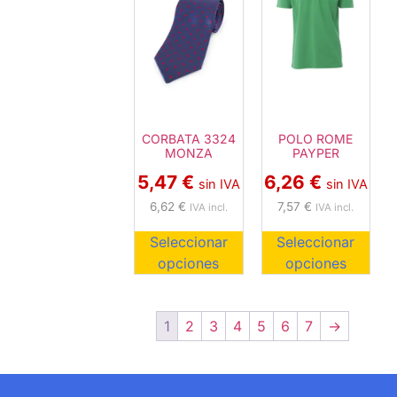
CORBATA 3324
POLO ROME
MONZA
PAYPER
5,47
€
6,26
€
sin IVA
sin IVA
6,62
€
7,57
€
IVA incl.
IVA incl.
Seleccionar
Seleccionar
opciones
opciones
1
2
3
4
5
6
7
→