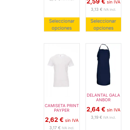
2,59
€
sin IVA
3,13
€
IVA incl.
Seleccionar
Seleccionar
opciones
opciones
DELANTAL GALA
ANBOR
CAMISETA PRINT
2,64
€
sin IVA
PAYPER
3,19
€
IVA incl.
2,62
€
sin IVA
3,17
€
IVA incl.