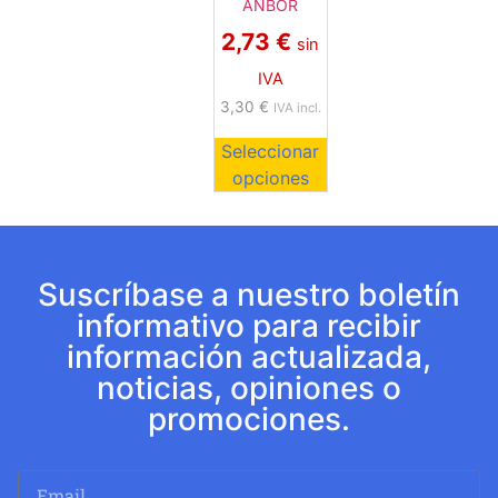
ANBOR
2,73
€
sin
IVA
3,30
€
IVA incl.
Seleccionar
opciones
Suscríbase a nuestro boletín
informativo para recibir
información actualizada,
noticias, opiniones o
promociones.