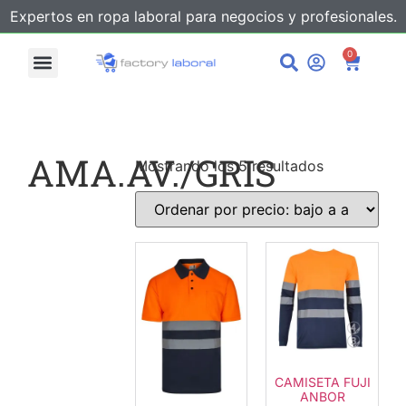
Expertos en ropa laboral para negocios y profesionales.
0
AMA.AV./GRIS
Mostrando los 5 resultados
CAMISETA FUJI
ANBOR