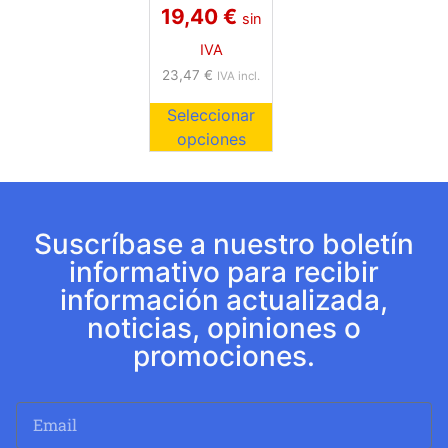
19,40
€
sin
IVA
23,47
€
IVA incl.
Seleccionar
opciones
Suscríbase a nuestro boletín
informativo para recibir
información actualizada,
noticias, opiniones o
promociones.