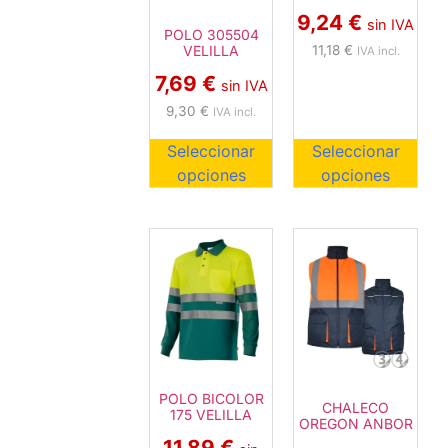
9,24
€
sin IVA
POLO 305504
11,18
€
VELILLA
IVA incl.
7,69
€
sin IVA
9,30
€
IVA incl.
Seleccionar
Seleccionar
opciones
opciones
POLO BICOLOR
CHALECO
175 VELILLA
OREGON ANBOR
11,89
€