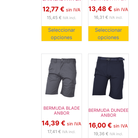
13,48
€
12,77
€
sin IVA
sin IVA
16,31
€
15,45
€
IVA incl.
IVA incl.
Seleccionar
Seleccionar
opciones
opciones
BERMUDA BLADE
BERMUDA DUNDEE
ANBOR
ANBOR
14,39
€
sin IVA
16,00
€
sin IVA
17,41
€
IVA incl.
19,36
€
IVA incl.