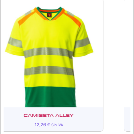
MISETA ALLEY
CAMIS
12,26
€
Sin IVA